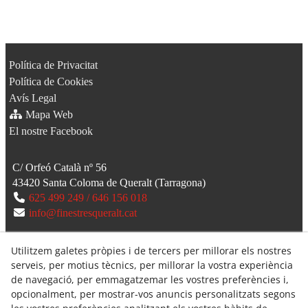
Política de Privacitat
Política de Cookies
Avís Legal
Mapa Web
El nostre Facebook
C/ Orfeó Català nº 56
43420
Santa Coloma de Queralt
(
Tarragona
)
625 499 249 / 646 156 018
info@finestresqueralt.cat
Utilitzem galetes pròpies i de tercers per millorar els nostres
serveis, per motius tècnics, per millorar la vostra experiència
de navegació, per emmagatzemar les vostres preferències i,
opcionalment, per mostrar-vos anuncis personalitzats segons